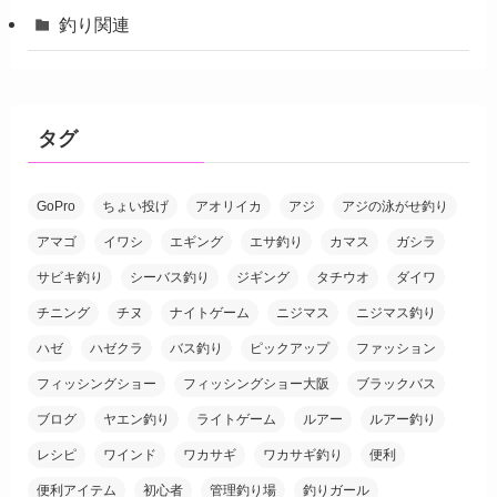
釣り関連
タグ
GoPro
ちょい投げ
アオリイカ
アジ
アジの泳がせ釣り
アマゴ
イワシ
エギング
エサ釣り
カマス
ガシラ
サビキ釣り
シーバス釣り
ジギング
タチウオ
ダイワ
チニング
チヌ
ナイトゲーム
ニジマス
ニジマス釣り
ハゼ
ハゼクラ
バス釣り
ピックアップ
ファッション
フィッシングショー
フィッシングショー大阪
ブラックバス
ブログ
ヤエン釣り
ライトゲーム
ルアー
ルアー釣り
レシピ
ワインド
ワカサギ
ワカサギ釣り
便利
便利アイテム
初心者
管理釣り場
釣りガール