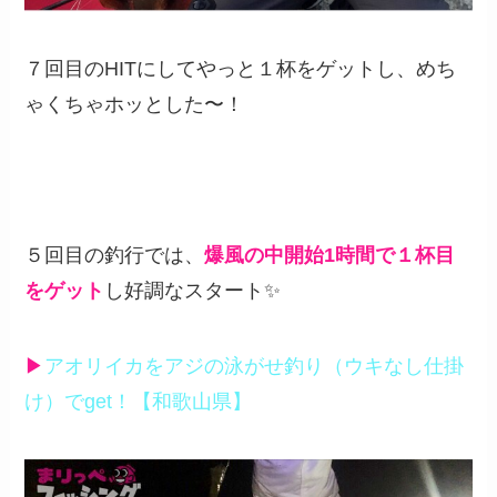
７回目のHITにしてやっと１杯をゲットし、めち
ゃくちゃホッとした〜！
５回目の釣行では、
爆風の中開始1時間で１杯目
をゲット
し好調なスタート✨
▶︎
アオリイカをアジの泳がせ釣り（ウキなし仕掛
け）でget！【和歌山県】