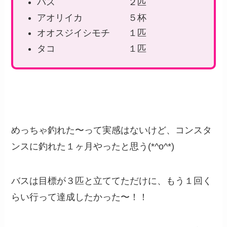
バス ２匹
アオリイカ ５杯
オオスジイシモチ １匹
タコ １匹
めっちゃ釣れた〜って実感はないけど、コンスタ
ンスに釣れた１ヶ月やったと思う(*^o^*)
バスは目標が３匹と立ててただけに、もう１回く
らい行って達成したかった〜！！