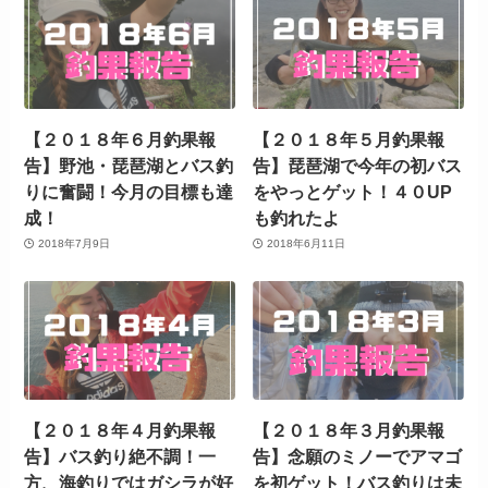
【２０１８年６月釣果報
【２０１８年５月釣果報
告】野池・琵琶湖とバス釣
告】琵琶湖で今年の初バス
りに奮闘！今月の目標も達
をやっとゲット！４０UP
成！
も釣れたよ
2018年7月9日
2018年6月11日
【２０１８年４月釣果報
【２０１８年３月釣果報
告】バス釣り絶不調！一
告】念願のミノーでアマゴ
方、海釣りではガシラが好
を初ゲット！バス釣りは未