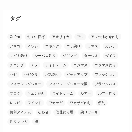
タグ
GoPro
ちょい投げ
アオリイカ
アジ
アジの泳がせ釣り
アマゴ
イワシ
エギング
エサ釣り
カマス
ガシラ
サビキ釣り
シーバス釣り
ジギング
タチウオ
ダイワ
チニング
チヌ
ナイトゲーム
ニジマス
ニジマス釣り
ハゼ
ハゼクラ
バス釣り
ピックアップ
ファッション
フィッシングショー
フィッシングショー大阪
ブラックバス
ブログ
ヤエン釣り
ライトゲーム
ルアー
ルアー釣り
レシピ
ワインド
ワカサギ
ワカサギ釣り
便利
便利アイテム
初心者
管理釣り場
釣りガール
釣りマンガ
鯉