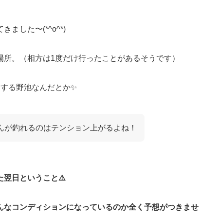
した〜(*^o^*)
場所。（相方は1度だけ行ったことがあるそうです）
りする野池なんだとか✨
ゃんが釣れるのはテンション上がるよね！
翌日ということ⚠️
んなコンディションになっているのか全く予想がつきませ