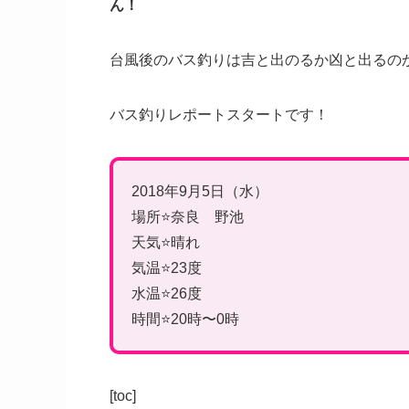
ん！
台風後のバス釣りは吉と出のるか凶と出るの
バス釣りレポートスタートです！
2018年9月5日（水）
場所⭐️奈良 野池
天気⭐️晴れ
気温⭐️23度
水温⭐️26度
時間⭐️20時〜0時
[toc]