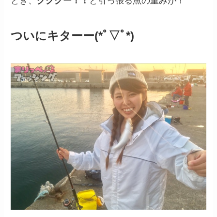
とき、
グググー！！
と引っ張る魚の重みが！
ついにキターー(*ﾟ▽ﾟ*)