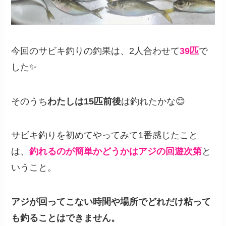
今回のサビキ釣りの釣果は、2人合わせて
39匹
で
した✨
そのうち
わたしは15匹前後
は釣れたかな😊
サビキ釣りを初めてやってみて1番感じたこと
は、
釣れるのが簡単かどうかはアジの回遊次第
と
いうこと。
アジが回ってこない時間や場所でどれだけ粘って
も釣ることはできません。