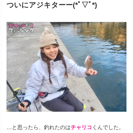
ついにアジキターー(*ﾟ▽ﾟ*)
…と思ったら、釣れたのは
チャリコ
くんでした。