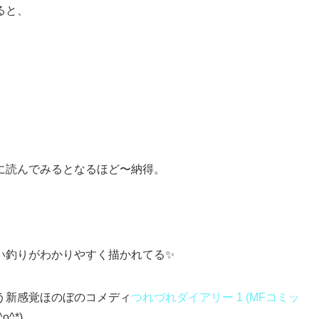
ると、
に読んでみるとなるほど〜納得。
い釣りがわかりやすく描かれてる✨
う新感覚ほのぼのコメディ
つれづれダイアリー 1 (MFコミッ
^*)