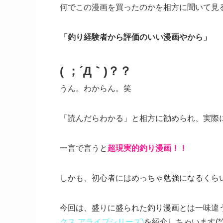
何でこの漫画を買ったのかを相方に聞いて見
「釣り経験者から評価のいい漫画やから」
( ；´Д｀)？？
うん。わからん。笑
「読んだらわかる」と相方に勧められ、実際
一言で言うと
超現実的釣り漫画！！
しかも、初心者にはめっちゃ勉強になるくら
今回は、盛りに盛られた釣り漫画とは一味違
クス アライブシリーズ)
を紹介しちゃいます(*^o