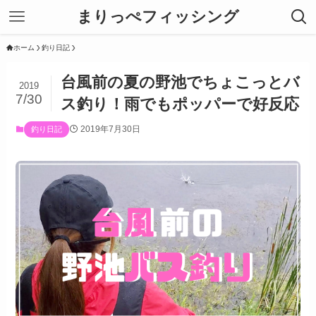
まりっぺフィッシング
ホーム
釣り日記
台風前の夏の野池でちょこっとバ
2019
7/30
ス釣り！雨でもポッパーで好反応
2019年7月30日
釣り日記