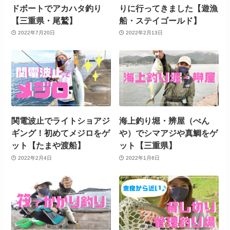
ドボートでアカハタ釣り
りに行ってきました【遊漁
【三重県・尾鷲】
船・ステイゴールド】
2022年7月20日
2022年2月13日
関電波止でライトショアジ
海上釣り堀・辨屋（べん
ギング！初めてメジロをゲ
や）でシマアジや真鯛をゲ
ット【たまや渡船】
ット【三重県】
2022年2月4日
2022年1月6日