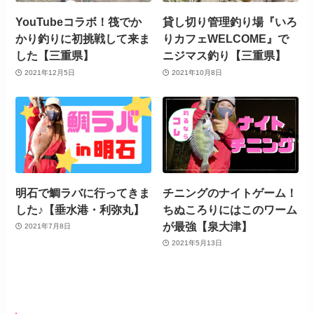
YouTubeコラボ！筏でか
貸し切り管理釣り場『いろ
かり釣りに初挑戦して来ま
りカフェWELCOME』で
した【三重県】
ニジマス釣り【三重県】
2021年12月5日
2021年10月8日
明石で鯛ラバに行ってきま
チニングのナイトゲーム！
した♪【垂水港・利弥丸】
ちぬころりにはこのワーム
が最強【泉大津】
2021年7月8日
2021年5月13日